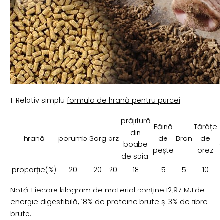
1. Relativ simplu
formula de hrană pentru purcei
prăjitură
Făină
Tărâțe
din
hrană
porumb
Sorg
orz
de
Bran
de
boabe
pește
orez
de soia
proporție(%)
20
20
20
18
5
5
10
Notă: Fiecare kilogram de material conține 12,97 MJ de
energie digestibilă, 18% de proteine brute și 3% de fibre
brute.