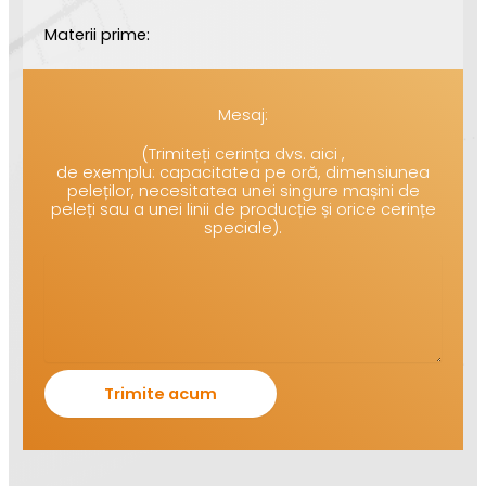
Materii prime:
Mesaj:
(Trimiteți cerința dvs. aici ,
de exemplu: capacitatea pe oră, dimensiunea
peleților, necesitatea unei singure mașini de
peleți sau a unei linii de producție și orice cerințe
speciale).