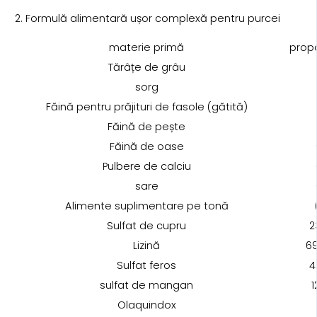
2. Formulă alimentară ușor complexă pentru purcei
materie primă
propo
Tărâțe de grâu
sorg
Făină pentru prăjituri de fasole (gătită)
Făină de pește
Făină de oase
Pulbere de calciu
sare
Alimente suplimentare pe tonă
Sulfat de cupru
2
Lizină
6
Sulfat feros
4
sulfat de mangan
1
Olaquindox