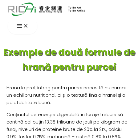
Skip
to
content
Exemple de două formule de
hrană pentru purcei
Hrana la preț întreg pentru purcei necesită nu numai
un echilibru nutrițional, ci și o textură fină a hranei și o
palatabilitate bună.
Conținutul de energie digerabilă în furaje trebuie să
conțină cel puțin 13,38 trilioane de jouli pe kilogram de
furaj, niveluri de proteine brute de 20% la 21%, calciu
0,9%, fosfor 0,75%, metionină + cistină 0,8% la 0,85%,