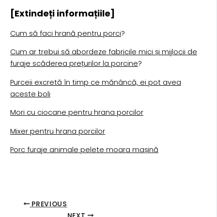
[Extindeți informațiile]
Cum să faci hrană pentru porci
?
Cum ar trebui să abordeze fabricile mici și mijlocii de
furaje scăderea prețurilor la porcine
?
Purceii excretă în timp ce mănâncă, ei pot avea
aceste boli
Mori cu ciocane pentru hrana porcilor
Mixer pentru hrana porcilor
Porc furaje animale pelete moara mașină
PREVIOUS
NEXT