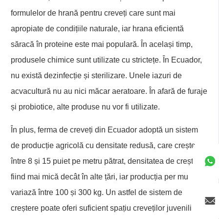
formulelor de hrană pentru creveți care sunt mai
apropiate de condițiile naturale, iar hrana eficientă
săracă în proteine este mai populară. În același timp,
produsele chimice sunt utilizate cu strictețe. În Ecuador,
nu există dezinfecție și sterilizare. Unele iazuri de
acvacultură nu au nici măcar aeratoare. În afară de furaje
și probiotice, alte produse nu vor fi utilizate.
În plus, ferma de creveți din Ecuador adoptă un sistem
de producție agricolă cu densitate redusă, care crește
între 8 și 15 puiet pe metru pătrat, densitatea de creștere
fiind mai mică decât în alte țări, iar producția per mu
variază între 100 și 300 kg. Un astfel de sistem de
creștere poate oferi suficient spațiu creveților juvenili