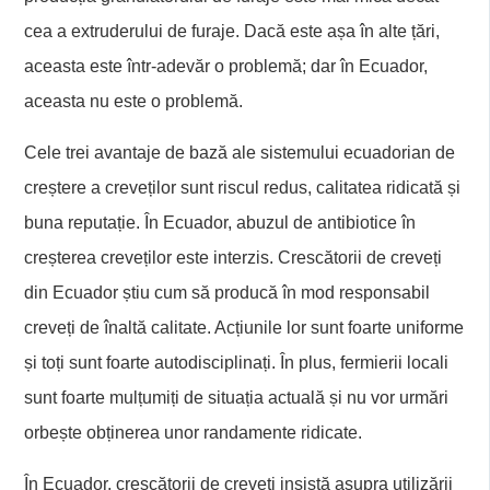
cea a extruderului de furaje. Dacă este așa în alte țări,
aceasta este într-adevăr o problemă; dar în Ecuador,
aceasta nu este o problemă.
Cele trei avantaje de bază ale sistemului ecuadorian de
creștere a creveților sunt riscul redus, calitatea ridicată și
buna reputație. În Ecuador, abuzul de antibiotice în
creșterea creveților este interzis. Crescătorii de creveți
din Ecuador știu cum să producă în mod responsabil
creveți de înaltă calitate. Acțiunile lor sunt foarte uniforme
și toți sunt foarte autodisciplinați. În plus, fermierii locali
sunt foarte mulțumiți de situația actuală și nu vor urmări
orbește obținerea unor randamente ridicate.
În Ecuador, crescătorii de creveți insistă asupra utilizării