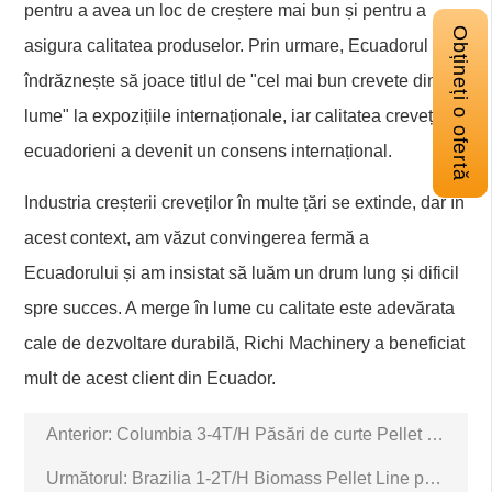
pentru a avea un loc de creștere mai bun și pentru a
Obțineți o ofertă
asigura calitatea produselor. Prin urmare, Ecuadorul
îndrăznește să joace titlul de "cel mai bun crevete din
lume" la expozițiile internaționale, iar calitatea creveților
ecuadorieni a devenit un consens internațional.
Industria creșterii creveților în multe țări se extinde, dar în
acest context, am văzut convingerea fermă a
Ecuadorului și am insistat să luăm un drum lung și dificil
spre succes. A merge în lume cu calitate este adevărata
cale de dezvoltare durabilă, Richi Machinery a beneficiat
mult de acest client din Ecuador.
Anterior:
Columbia 3-4T/H Păsări de curte Pellet Feed Production Plant
Următorul:
Brazilia 1-2T/H Biomass Pellet Line pentru lemn