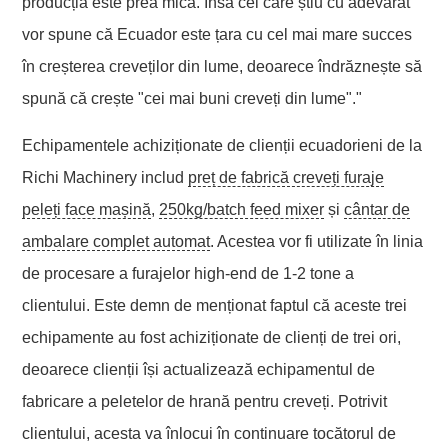
producția este prea mică. Însă cei care știu cu adevărat
vor spune că Ecuador este țara cu cel mai mare succes
în creșterea creveților din lume, deoarece îndrăznește să
spună că crește "cei mai buni creveți din lume"."
Echipamentele achiziționate de clienții ecuadorieni de la
Richi Machinery includ
preț de fabrică creveți furaje
peleți face mașină
,
250kg/batch feed mixer
și
cântar de
ambalare complet automat
. Acestea vor fi utilizate în linia
de procesare a furajelor high-end de 1-2 tone a
clientului. Este demn de menționat faptul că aceste trei
echipamente au fost achiziționate de clienți de trei ori,
deoarece clienții își actualizează echipamentul de
fabricare a peletelor de hrană pentru creveți. Potrivit
clientului, acesta va înlocui în continuare tocătorul de