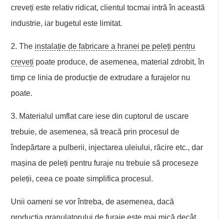
creveți este relativ ridicat, clientul tocmai intră în această
industrie, iar bugetul este limitat.
2. The
instalație de fabricare a hranei pe peleți pentru
creveți
poate produce, de asemenea, material zdrobit, în
timp ce linia de producție de extrudare a furajelor nu
poate.
3. Materialul umflat care iese din cuptorul de uscare
trebuie, de asemenea, să treacă prin procesul de
îndepărtare a pulberii, injectarea uleiului, răcire etc., dar
mașina de peleți pentru furaje nu trebuie să proceseze
peleții, ceea ce poate simplifica procesul.
Unii oameni se vor întreba, de asemenea, dacă
producția granulatorului de furaje este mai mică decât