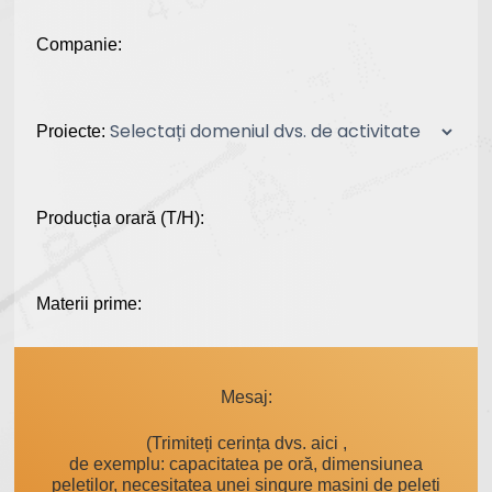
Companie:
Proiecte:
Producția orară (T/H):
Materii prime:
Mesaj:
(Trimiteți cerința dvs. aici ,
de exemplu: capacitatea pe oră, dimensiunea
peleților, necesitatea unei singure mașini de peleți