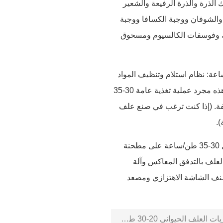
اد الخام المتاحة بما في ذلك الذرة والذرة الرفيعة والشعير
لة والشوفان ووجبة الكسافا ووجبة
سمك وفوسفات الكالسيوم ومسحوق
: تدفق المعالجة الرئيسي لخط إنتاج الأعلاف الحيوانية 30-35 طن/ساعة: نظام استلام وتنظيف المواد
الخام، تكسير المواد الخام، الخلط والخلط، التكوير، التبريد، الغربلة، التعبئة والتغليف. هذه مجرد عملية تغذية عامة 30-35
لفة. (إذا كنت ترغب في صنع علف
.
الآلة الرئيسية: تشتمل المعدات الرئيسية لمصنع معالجة كريات العلف الحيواني الكامل 30-35 طن/ساعة على مطحنة
العلف بالتدفق المعاكس وآلة
مصنف الشاشة الاهتزازي ومصعد
لعلف الحيواني 20-30 طن/ساعة