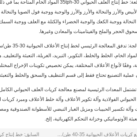
المكونات الشائعة: خط إنتاج العلف الحيواني 30-35tph المو
الأبيض والأرز والنخالة والأرز والأرز والوجبة ووجبة فول الصويا والنخا
 النخالة ووجبة الكعك والوجبة الخضراء والكتلة مع العلف ووجبة ال
وق الحجر والملح والفيتامينات والمعادن وغيرها.
تكنولوجيا المعالجة
 وفقًا لأنواع الأعلاف المختلفة، يمكن تخصيص تكوينات الإخراج المخت
عملية التصنيع تحتاج فقط إلى قسم التنظيف والسحق والخلط والتعبئة)
حيواني الفولاذية وآلة تكوير الأعلاف وآلة خلط الأعلاف ومبرد كريات 
ت وآلة تكسير الحبيبات ومزيل الغبار النبضي للأسطوانة الصندوقية و
عبئة الأوتوماتيكي وخزانة التحكم الكهربائية، إلخ.
ريات الأعلاف الحيوانية 35-40 طن/ساعة
السابق:
خط إنتاج كريات ا