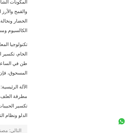
والقمح والأرز 
الخضار ونخالة
الكالسيوم ومسح
طن في الساعة،
المسحوق، فإن 
مطرقة العلف ال
تكسير الحبيبا
الدلو ونظام الت
التالي:
مصنع ك