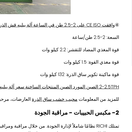
④
وافقت CE ISO على 2-2.5 طن في الساعة آلة بيليه قش الذرة ذات الجودة الفائقة للكتلة الحيوية للبيع
السعة: 2-2.5 طن/ساعة
قوة المغذي المضاد للتقشر: 2.2 كيلو وات
قوة مغذي القوة: 1.5 كيلو وات
قوة ماكينة تكوير ساق الذرة: 132 كيلو وات
2-2.5TPH الصين المورد الصين المنتجات الساخنة سعر آلة بيليه قش الذرة
للمزيد من المعلومات
محبب خشب ساق الذرة
العارضات، مرحباً
2- مكبس الحبيبات - مراقبة الجودة
تمتلك RICHI نظامًا شاملاً لإدارة الجودة. من خلال مراقب