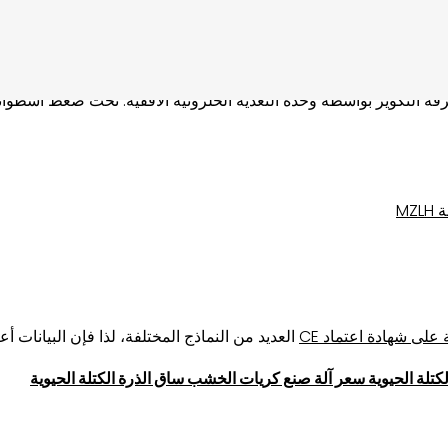
ئري
ل أساسي من المحرك، وصندوق التبديل، وآلية التغذية، وجهاز الأمان، 
غرفة التكوير بواسطة وحدة التغذية الحلزونية الأفقية. تحت ضغط أسطوان
MZ
لى شهادة اعتماد CE
العديد من النماذج المختلفة، لذا فإن البيانات أع