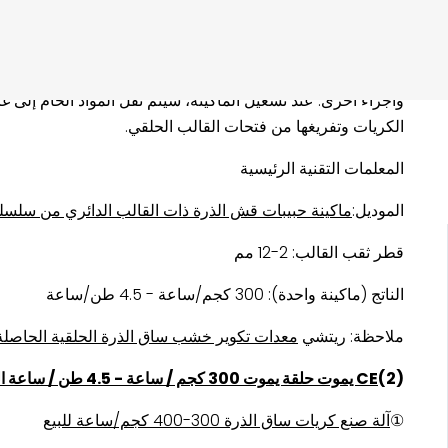
(1) معلمات
آلة كبس كريات خشب قش الذرة الحلقي القالب الدا
ماكينة تكوير قش الذرة بالقالب الدائري للكتلة الحيوية
تتكون بشك
وأجزاء أخرى. عند تشغيل الماكينة، سيتم نقل المواد الخام إلى 
الكريات وتفريغها من فتحات القالب الحلقي.
المعلمات التقنية الرئيسية
الموديل:
ماكينة حبيبات قش الذرة ذات القالب الدائري من سلسلة LH
قطر ثقب القالب: 2-12 مم
الناتج (ماكينة واحدة): 300 كجم/ساعة - 4.5 طن/ساعة
ملاحظة: ريتشي
معدات تكوير خشب ساق الذرة الحلقية الحاصلة ع
(2)
CE يموت حلقة يموت 300 كجم / ساعة - 4.5 طن / ساعة الكتلة الحيوية سعر آلة صنع كريات الخشب ساق الذرة الكتلة الحيوية
①
آلة صنع كريات ساق الذرة 300-400 كجم/ساعة للبيع