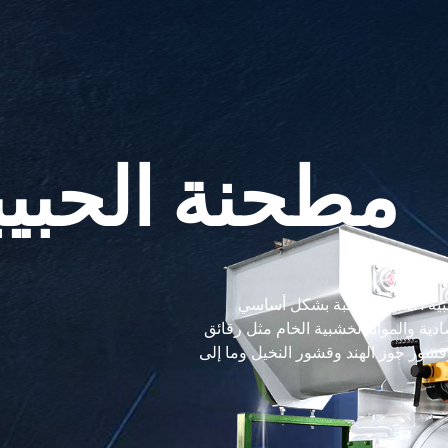
مطحنة الحبيب
 كريات السماد العضوي
الحبيبات الأخرى
RICHI ماكينات MZLH سلسلة مطحنة الحبيبات الخشبية MZLH مناسبة بشكل أساسي
ية والمواد الخشبية الخام مثل رقائق
ور جوز الهند وقشور النخيل وما إلى