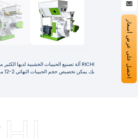
احصل على عرض أسعار
RICHI آلة تصنيع الحبيبات الخشبية لديها ال
بك. يمكن تخصيص حجم الحبيبات النهائي 2-12 مم. يمكن استخدام بيليه الوقود كطاقة وقود جديدة تستخدم في محطة توليد الكهرباء.
CHI