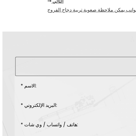
التالي
وانب يمكن ملاحظة صعوبة تربية دجاج الفروج
* الاسم:
* البريد الإلكتروني:
* هاتف / واتساب / وي شات: