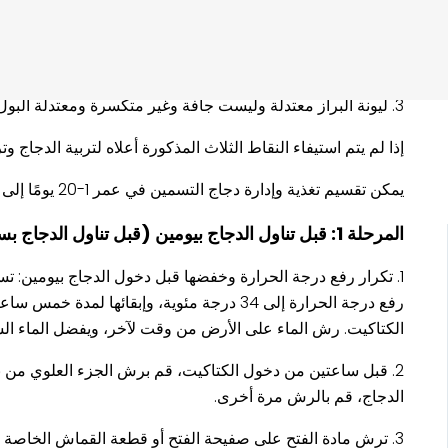
1. التأكد من أن وزن جسم الفروج في اليوم العشرين يصل إلى المستوى القياسي، حوالي 2 كجم، وأن يكون التناسق جيدًا.
2. المسالك التنفسية خفيفة، وقليل فقط من الدجاج يرمي بأنفه دون سعال.
3. ليونة البراز معتدلة وليست جافة وغير متكسرة ومعتدلة البول.
إذا لم يتم استيفاء النقاط الثلاث المذكورة أعلاه لتربية الدجاج 
يمكن تقسيم تغذية وإدارة دجاج التسمين في عمر 1-20 يومًا إلى 7 مراحل. كل مرحلة لها مهام تغذية وإدارة مختلفة، ولكل مرحلة مهام رئيسية.
المرحلة 1: قبل تناول الدجاج بيومين (قبل تناول الدجاج بساعتين)
الكتاكيت. رش الماء على الأرض من وقت لآخر، ويفضل الماء ال
الدجاج، قم بالرش مرة أخرى.
3. ترش مادة الفتح على صفيحة الفتح أو قطعة القماش الخاصة بالفتح، وماء نظيف وبارد (درجة حرارة الماء حوالي 20 درجة مئوية) في خط الماء، وقطعة قماش كافية للفتح.