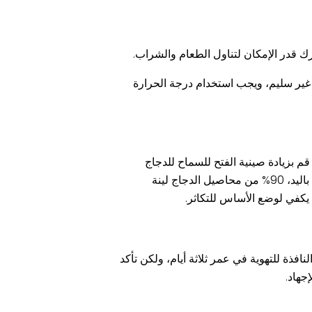
قدر الإمكان لتناول الطعام والشراب.
2 يومًا، فإن مركز تنظيم درجة حرارة الجسم غير سليم، ويجب استخدام درجة الحرارة
الدجاج الطعام لمدة خمس ساعات، قم بلمس المحاصيل باليد. 30% من المحاصيل طرية إلى حد ما. إذا كانت أقل من 30%، قم بزيادة صينية الفتح للسماح للدجاج
بتناول الطعام وشرب الماء. لمدة 10 ساعات، لمس المحاصيل باليد، 60% من محاصيل الدجاج لينة باعتدال، 20 ساعة، لمس المحاصيل باليد، 90% من محاصيل الدجاج لينة
قدار 0.3 درجة مئوية كل يوم. بشكل عام، افتح النافذة للتهوية في عمر ثلاثة أيام، ولكن تأكد