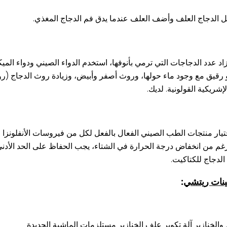
أكل الدجاج العلف وأضف العلف عندما يدق فم الدجاج المغذي.
زاد عدد الدجاجات التي ترمي بأنوفها، استخدم الدواء الصيني ودواء الميك
رقيق مع وجود ماء حولها، وروث أصفر وأبيض، وزيادة روث الدجاج (رو
شريكية القولونية. لديك.
 لمدة 21 يومًا، يتم اختيار تأثير اختيار منتجات الطب الصيني الفعال بالفعل لكل من فيروسا
 الرغم من انخفاض درجة الحرارة في الشتاء، يجب الحفاظ على الحد الأدنى
لدجاج للكتاكيت.
ينات ريتشي
:
 والخنازير آلة تكوير علف الخنازير مستلزمات الماشية الجديدة