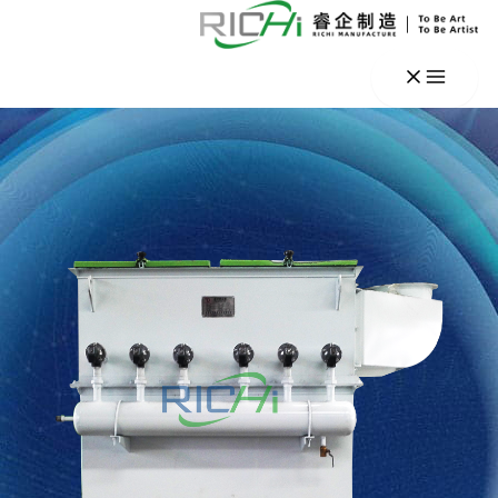
خطي
لى
لمحتوى