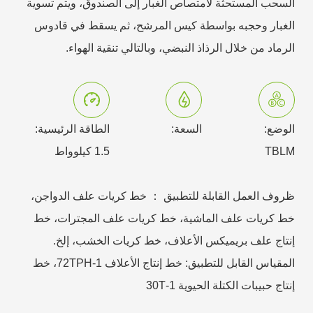
السحب المستحثة لامتصاص الغبار إلى الصندوق، ويتم تسوية
الغبار وحجبه بواسطة كيس المرشح، ثم يسقط في قادوس
الرماد من خلال الرذاذ النبضي، وبالتالي تنقية الهواء.
الوضع:
السعة:
الطاقة الرئيسية:
TBLM
1.5 كيلوواط
ظروف العمل القابلة للتطبيق ： خط كريات علف الدواجن،
خط كريات علف الماشية، خط كريات علف المجترات، خط
إنتاج علف بريميكس الأعلاف، خط كريات الخشب، إلخ.
المقياس القابل للتطبيق: خط إنتاج الأعلاف 1-72TPH، خط
إنتاج حبيبات الكتلة الحيوية 1-30T