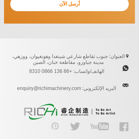
العنوان: جنوب تقاطع شارعي شينغدا وهونغيوان، ووزهي،
مدينة جياوزو، مقاطعة خنان، الصين
الهاتف/واتساب: +86 136 0866 8310
البريد الإلكتروني: enquiry@richimachinery.com