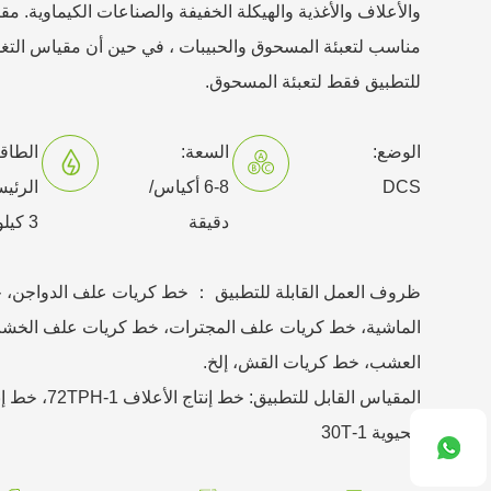
والأعلاف والأغذية والهيكلة الخفيفة والصناعات الكيماوية. مق
مناسب لتعبئة المسحوق والحبيبات ، في حين أن مقياس التغذية
للتطبيق فقط لتعبئة المسحوق.
الوضع:
السعة:
الطاق
DCS
6-8 أكياس/
الرئيس
دقيقة
3 كيلوواط
ظروف العمل القابلة للتطبيق ： خط كريات علف الدواجن،
الماشية، خط كريات علف المجترات، خط كريات علف الخ
العشب، خط كريات القش، إلخ.
المقياس القابل للتطب
الحيوية 1-30T