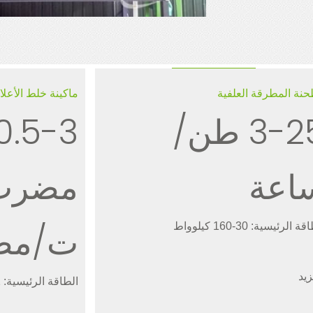
نة المطرقة العلفية
ماكينة خلط الأعل
3-25 طن/
اعة
ت/مض
 الرئيسية: 30-160 كيلوواط
زيد
الطاقة الرئيسية: 11-55 كيلوواط