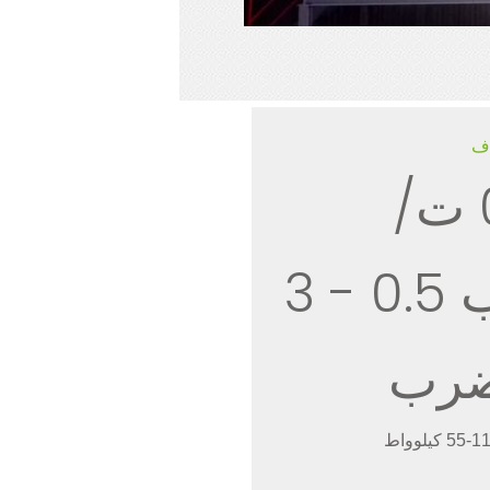
اف
0.5-3 ت/
مضرب 0.5 - 3
رب