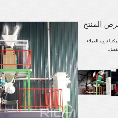
ض المنتج
كننا تزويد العملاء
مفصل.