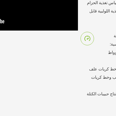
ياس تغذية الحزام
 اللولبية قابل
ة
ية:
 خط كريات علف
شب وخط كريات
يق: خط إنتاج الأعلاف 1-72TPH، خط إنتاج حبيبات الكتلة