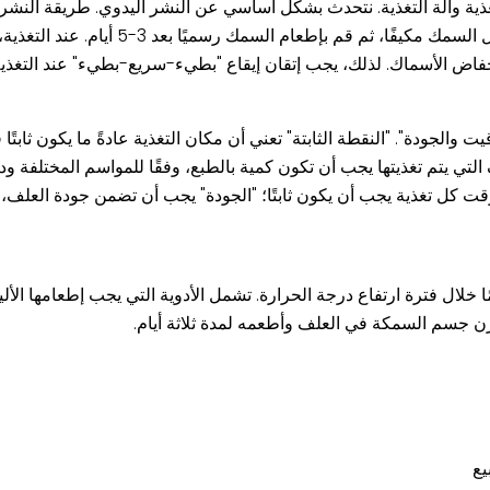
غذية وآلة التغذية. نتحدث بشكل أساسي عن النشر اليدوي. طريقة النش
ومناسبة لمعظم مناطق الصيد. قم بعمل صوت قبل التغذ
اض الأسماك. لذلك، يجب إتقان إيقاع "بطيء-سريع-بطيء" عند التغذية. 
توقيت والجودة". "النقطة الثابتة" تعني أن مكان التغذية عادةً ما يكون ثا
تي يتم تغذيتها يجب أن تكون كمية بالطبع، وفقًا للمواسم المختلفة ودر
قت كل تغذية يجب أن يكون ثابتًا؛ "الجودة" يجب أن تضمن جودة العلف، 
صيف، يجب تغذية الدواء مرة واحدة في الشهر، وكل 15 يومًا خلال فترة ارتفاع درجة الحرارة. تشمل الأدوية ا
يع