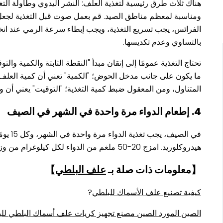
هناك ثلاث طرق رئيسية لتغذية العلف: النشر اليدوي وطاولة الت
الفرائس، يجب تسريع التغذية، ويجب إبطاء سرعة الرمي عند انخف
بالتساوي وعدم تكديسها.
تحتاج التغذية عمومًا إلى إتقان مبدأ "النقطة الثابتة والكمية وال
ما يكون على جانب مدخل الحوض؛ "الكمية" تعني أن كمية العلف ال
المتناول، ومن المعقول ضبط كمية التغذية؛ "التوقيت" يعني أن و
4. إطعام الدواء مرة واحدة في الشهر في الصيف
في ال
هيدروكلوريد. امزج 20-50 ملغم من الدواء لكل كيلوغرام من وزن جسم السمكة في العلف وأطعمه لمدة ثلاثة أيام.
【معلومات ذات صلة بـ
علف البلطي
】
كيفية تصنيع علف الأسماك للبلطي
?
الصين المورد الصين مصنع تجهيز كريات علف أسماك البلطي للب