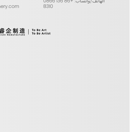
الهاتف/واتساب: +86 136 0866
nery.com
8310