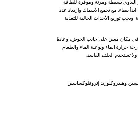
ر اليدوي بسيطة ومرنة وموفرة للطاقة
ية لجعل السمك مكيفًا، ثم قم بإطعام السمك رسميًا بعد 3-5 أيام. عند التغذية، ابدأ ببطء. مع تجمع الأسماك وازدياد عدد
ويجب توزيع الأحداث الحالية للتغذية
بتًا في مكان معين على جانب الحوض، وعادةً
جة حرارة الماء ونوعية الماء والطعام
ولا تستخدم العلف الفاسد.
لتي يجب إطعامها الأليسين وهيدروكلوريد إنروفلوكساسين