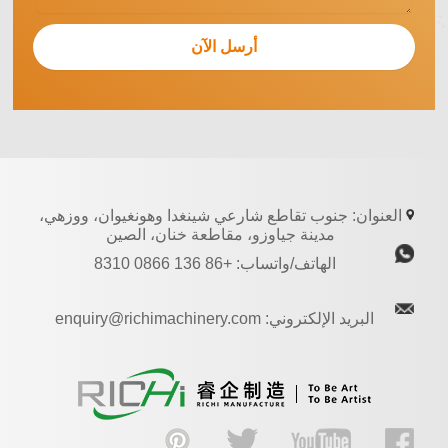
العنوان: جنوب تقاطع شارعي شينغدا وهونغيوان، ووزهي،
مدينة جياوزو، مقاطعة خنان، الصين
الهاتف/واتساب: +86 136 0866 8310
البريد الإلكتروني: enquiry@richimachinery.com