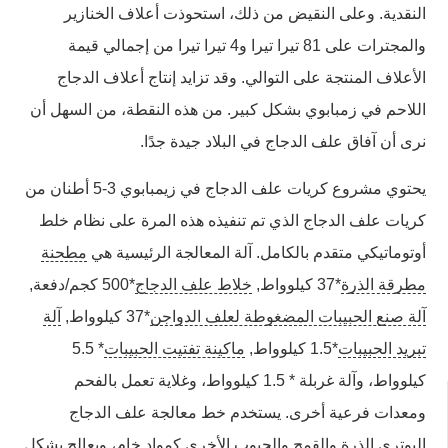
النقدية. وعلى النقيض من ذلك، استحوذت أعلاف الخنازير
والمجترات على 81 تيرا تيرا و4 تيرا تيرا من إجمالي قيمة
الأعلاف المنتجة على التوالي. وقد تزايد إنتاج أعلاف الدجاج
اللاحم في زمبابوي بشكل كبير. من هذه النقطة، من السهل أن
نرى أن آفاق علف الدجاج في البلاد جيدة جدًا.
يحتوي مشروع كريات علف الدجاج في زيمبابوي 3-5 أطنان من
كريات علف الدجاج الذي تم تنفيذه هذه المرة على نظام خلط
أوتوماتيكي متقدم بالكامل. آلة المعالجة الرئيسية هي
مطحنة
مطرقة الذرة
*37 كيلوواط,
خلاط علف الدجاج
*500 كجم/دفعة,
آلة صنع الحبيبات المضغوطة لعلف الدواجن
*37 كيلوواط,
آلة
تبريد الحبيبات
*1.5 كيلوواط,
ماكينة تفتيت الحبيبات
* 5.5
كيلوواط، وآلة غربلة * 1.5 كيلوواط، وغلاية تعمل بالفحم
ومعدات فرعية أخرى. يستخدم خط معالجة علف الدجاج
البوتري الذرة والقمح والحبوب الأخرى كمواد خام، ويعالج بشكل