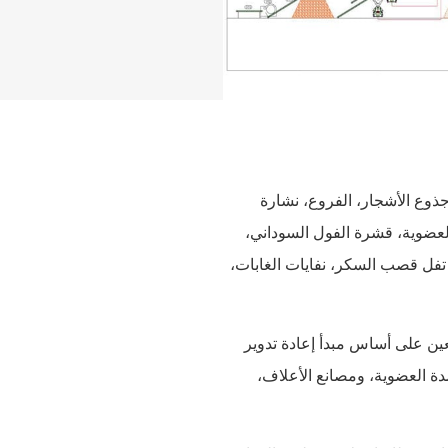
 أساسي لإنتاج جذوع الأشجار، الفروع، نشارة
عضوية، قشرة الفول السوداني،
تفل قصب السكر، نفايات الغابات،
الحيوية 8-10T/H خصيصًا لجميع المصنعين على أساس مبدأ إعادة تدوير
دة العضوية، ومصانع الأعلاف،