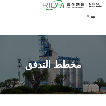
خطي
لى
لمحتوى
مخطط التدفق