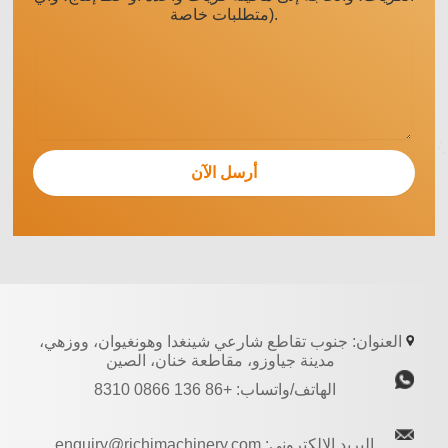
متطلبات خاصة).
العنوان: جنوب تقاطع شارعي شينغدا وهونغيوان، ووزهي،
مدينة جياوزو، مقاطعة خنان، الصين
الهاتف/واتساب: +86 136 0866 8310
البريد الإلكتروني: enquiry@richimachinery.com