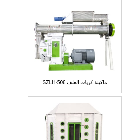
ماكينة كريات العلف SZLH-508