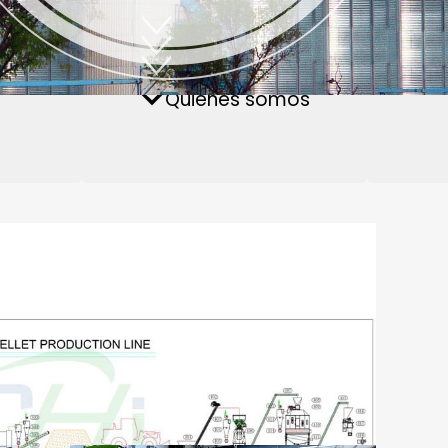
cto con
nta de pellets de
Planta de pellets pa
Preguntas frecuentes
Quiénes somos
omasa
piensos acuáticos
 Completo Línea De