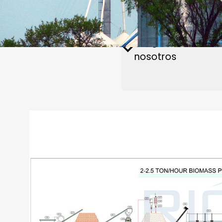
Recambios y accesorios
Póngase en conta
Pla
Planta de piensos
Noticias
nosotros
bi
2-2.5T/H Conjunto
Pellets De Madera