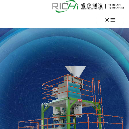
خطي
لى
لمحتوى