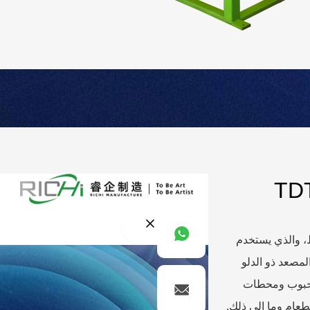
ط، والذي يستخدم
لمصعد ذو الدلو
لحبوب ومحطات
طعام وما إلى ذلك.