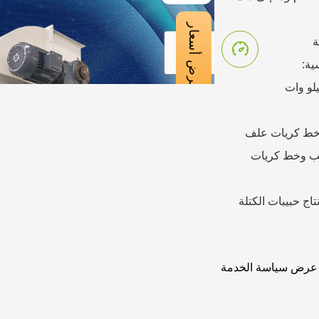
ة
ية:
 خط كريات علف
شب وخط كريات
يق: خط إنتاج الأعلاف 1-72TPH، خط إنتاج حبيبات الكتلة
عرض سياسة الخدمة