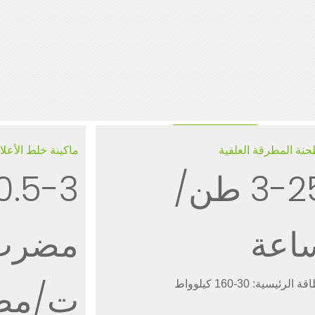
نة المطرقة العلفية
ماكينة خلط الأعل
3-25 طن/
اعة
ت/مض
 الرئيسية: 30-160 كيلوواط