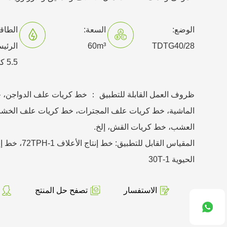
الوضع:
السعة:
الطاق
TDTG40/28
60m³
الرئيس
5.5 كيلو وات
ظروف العمل القابلة للتطبيق ： خط كريات علف الدواجن،
الماشية، خط كريات علف المجترات، خط كريات علف الخ
العشب، خط كريات القش، إلخ.
المقياس القابل للتطب
الحيوية 1-30T
الاستفسار
تصفح حل المنتج