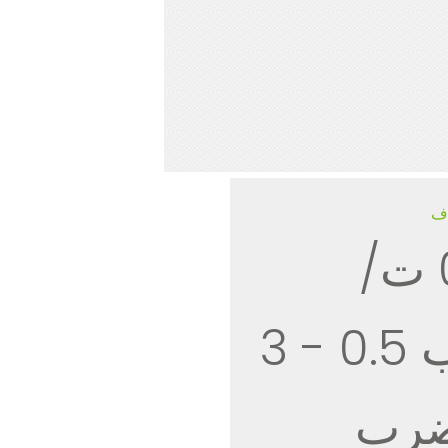
اف
0.5-3 ت/
مضرب 0.5 - 3
رب