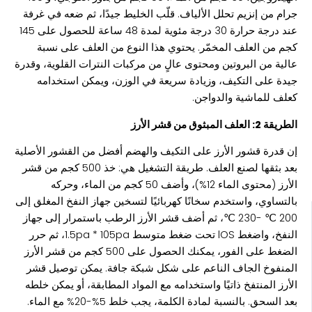
جرام من إنزيم تحلل الألياف. قلّب الخليط جيدًا، ثم ضعه في غرفة
عند درجة حرارة 30 درجة مئوية لمدة 48 ساعة للحصول على 145
كجم من العلف المخمّر. يحتوي هذا النوع من العلف على نسبة
عالية من البروتين ومحتوى عالٍ من مركبات النترات القلوية، وقدرة
جيدة على التكيف، وزيادة سريعة في الوزن، ويمكن استخدامه
كعلف للماشية والدواجن.
الطريقة 2: العلف المبثوق من قشر الأرز
إن قدرة قشور الأرز على التكيف والهضم أفضل من القشور الأصلية
بعد بثقها لصنع العلف. طريقة التشغيل هي: خذ 500 كجم من قشر
الأرز (محتوى الماء 12%)، وأضف 50 كجم من الماء، وحركه
بالتساوي، واستخدم سخانًا كهربائيًا لتسخين جهاز النفخ المغلق إلى
200 ℃ -230 ℃، ثم أضف قشر الأرز الرطب باستمرار إلى جهاز
النفخ، واضغط lOS تحت ضغط متوسط 1.5pa * 105pa، ثم حرر
الضغط على الفور، يمكنك الحصول على 500 كجم من قشر الأرز
المنفوخ الجاف الناعم على شكل شبكة جافة. يمكن توصيل قشر
الأرز المنتفخ ذاتيًا واستخدامه مع المواد المطابقة، أو يمكن خلطه
بعد السحق. بالنسبة لمادة الكلمة، يجب خلط 5%-20% مع الماء.