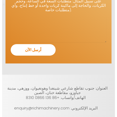
على سبيل المثال: متطلبات السعة في الساعة، وحجم
الكريات، والحاجة إلى ماكينة كريات واحدة أو خط إنتاج، وأي
متطلبات خاصة).
العنوان: جنوب تقاطع شارعي شينغدا وهونغيوان، ووزهي، مدينة
جياوزو، مقاطعة خنان، الصين
الهاتف/واتساب: +86 136 0866 8310
البريد الإلكتروني: enquiry@richimachinery.com