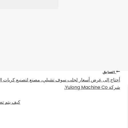
أحد أهم جوانب إدارة النظافة الصحية هو تطهير الدجا
قطع الغيار والملحقات
للجهاز التنفسي للدجاج، مما يسبب أمراضًا مثل الميكو
مطهرًا جيدًا، فيمكنك تطهيرها. لأن هناك إيجابيات وسل
السابق
شركة Yulong Machine Co.
كيف يتم تصن