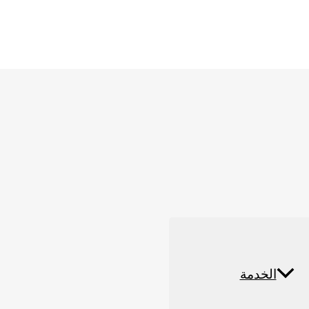
أي شيء يحتاج إلى
 واحدة في اليوم. نظرًا لأن روث الدجاج له عملية
ث ضربة شمس في الدجاج بسهولة.
ائي
الخدمة
مقاطع الفيديو
مصنع الأسمدة العضوية