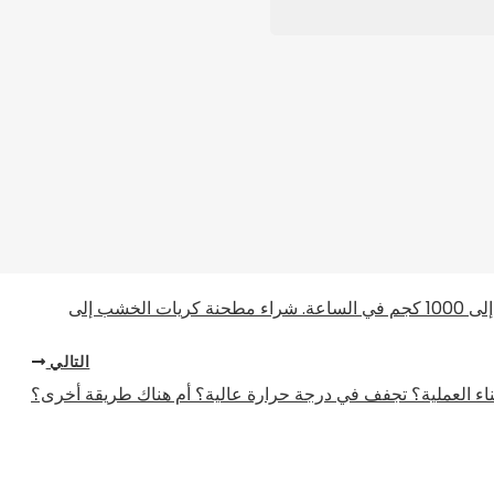
وفة، فمن السهل أن تتسبب في تلف الغشاء المخاطي
دل فيما يتعلق بتطهير الدجاج، ولكن إذا اخترت
بيات، فإن الأمر ممكن.
أحتاج إلى عرض أسعار لجلب سوف تشيلي، مصنع لتصنيع كريات الخشب لإنتاج الكريات من نشارة خشب الصنوبر بطاقة تتراوح بين 800 إلى 1000 كجم في الساعة. شراء مطحنة كريات الخشب إلى
التالي
ثناء العملية؟ تجفف في درجة حرارة عالية؟ أم هناك طريقة أخرى؟