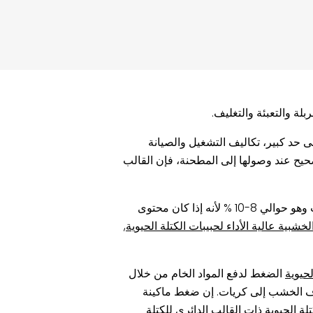
?
لة والتعبئة والتغليف.
ى حد كبير، تكاليف التشغيل والصيانة
حيح عند وصولها إلى المطحنة، فإن القالب
②الموت: حسنًا، محتوى الرطوبة هو عامل آخر يحدد جودة كريات الخشب. يجب تجفيف جميع المواد الخام إلى محتوى الرطوبة المطلوب وهو حوالي 8-10 % لأنه إذا كان محتوى
لخشبية عالية الأداء لحبيبات الكتلة الحيوية
,
حيوية
الضغط لدفع المواد الخام من خلال
ياف الخشب إلى كريات. إن ضغط ماكينة
لة الحيوية ذات القالب الدائري للكتلة