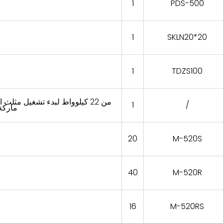
1
PDS-500
1
SKLN20*20
1
TDZS100
من 22 كيلوواط لبدء تشغيل مثلث
1
/
ماركة
20
M-520S
40
M-520R
16
M-520RS