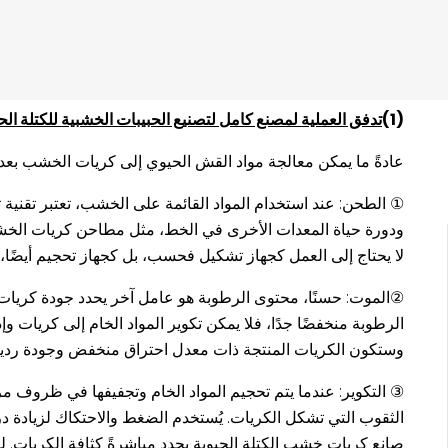
1.
كيفية صنع كريات الخشب بجودة عالية مع خط إنتاج كريات وقود الكتلة الحي
(1)
تدفق العملية لمصنع كامل لتصنيع الحبيبات الخشبية للكتلة الحيوية بطاقة 10 أطنان في الس
عادةً ما يمكن معالجة مواد القش الحيوي إلى كريات الخشب بعد الم
① الطحن: عند استخدام المواد القائمة على الخشب، تعتبر تقنية ت
ودورة حياة المعدات الأخرى في الخط، مثل مطاحن كريات الخشب ذ
لا يحتاج إلى العمل كجهاز تشكيل فحسب، بل كجهاز تحجيم أيضًا،
الرطوبة منخفضًا جدًا، فلا يمكن تكوير المواد الخام إلى كريات وإ
وستكون الكريات المنتجة ذات معدل احتراق منخفض وجودة رديئ
③ التكوير: عندما يتم تحجيم المواد الخام وتجفيفها في ظروف مرغ
الثقوب التي تشكل الكريات. يُستخدم الضغط والاحتكاك لزيادة 
صانع كريات خشب الكتلة الحيوية يحدد مباشرةً كثافة الكريات. 