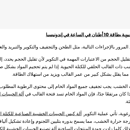
وية بسعة 10 أطنان في الساعة الكامل في إندونيسيا
اعة في إندونيسيا
رور بالإجراءات التالية، مثل الطحن والتجفيف والتكوير والتبريد والغرب
قليل الحجم من الاعتبارات المهمة في التكوير لأن تقليل الحجم يحدد، إل
ات القالب الحلقي للكتلة الحيوية. إذا لم يتم تحجيم المواد بشكل ص
 مما يقلل بشكل كبير من عمر القالب ويزيد من استهلاك الطاقة.
ذا كان مرتفعًا جدًا، فإن المواد الخام تسد فتحة القالب في
آلة الحبيبات ا
ة.
وبة، تأتي عملية التكوير.
آلة كبس الحبيبات الخشبية الصناعية للكتلة ال
درجة حرارة الخشب، مما يسمح بدوره بتليين اللجنوم وإعادة تشكيل أل
لذلك كلما زادت جودة
المنتجات الساخنة آلة تصنيع الحبيبات الخشبية للكت