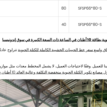
80
SFSP66*80-S
40
SFSP66*80-S
 في سوق إندونيسيا
للعميل. وفقًا لاحتياجات العميل، لا يشمل المخطط معدات مثل موازين
 مصانع تكوير الكتلة الحيوية منخفضة التكلفة وعالية العائد 10 أطنان في الساعة