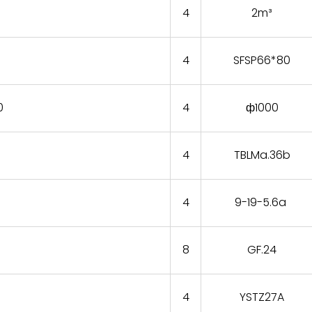
4
2m³
4
SFSP66*80
0
4
ф1000
4
TBLMa.36b
4
9-19-5.6a
8
GF.24
4
YSTZ27A