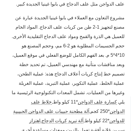
علف الدواجن مثل علف الدجاج في بابوا غينيا الجديدة كبير.
مشروع التعاون مع العملاء في بابوا غينيا الجديدة عبارة عن
مصنع لتجهيز 1-2 طن من كريات علف الدجاج. المواد الخام
للعميل هي الذرة والقمح ومواد علف الدجاج التقليدية الأخرى.
حجم الجسيمات المطلوبة هو 2-6 مم، وحجم المصنع هو
10*4*5 م. بعد الفهم الكامل للوضع الفعلي في موقع العميل،
وبعد مناقشات متأنية مع مهندسي العميل، تم تحديد خطة
تصميم خط إنتاج كريات أعلاف الدجاج هذه: عملية الطحن،
عملية الخلط، عملية التكوير، عملية التبريد، عملية الغربلة
وغيرها من العمليات. تشمل المعدات التكنولوجية الرئيسية ما
يلي
كسارة علف الدواجن
*11 كيلو واط,
خلاط علف
الدواجن
*250 كجم,
آلة مطحنة حبيبات علف الدواجن الحبيبية
للدواجن
*22 كيلو واط,
آلة تبريد كريات الدجاج
,
اهتزاز
سيرين
,غلاية أفقية تعمل بالزيت ومعدات مساعدة أخرى.