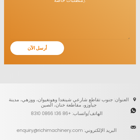
متطلبات خاصة).
TH
VI
UZ
UK
TR
RU
RO
PT
PL
العنوان: جنوب تقاطع شارعي شينغدا وهونغيوان، ووزهي، مدينة
NL
جياوزو، مقاطعة خنان، الصين
KO
الهاتف/واتساب: +86 136 0866 8310
JA
البريد الإلكتروني: enquiry@richimachinery.com
IT