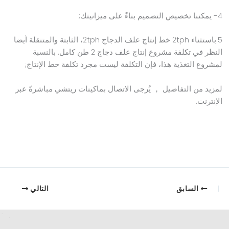
4- يمكننا تخصيص التصميم بناءً على ميزانيتك;
5.باستثناء 2tph خط إنتاج علف الدجاج 2tph، الثابتة والمتنقلة أيضا
النظر في
تكلفة مشروع إنتاج علف دجاج 2 طن كامل
. بالنسبة
لمشروع التغذية هذا، فإن التكلفة ليست مجرد تكلفة خط الإنتاج;
لمزيد من التفاصيل ， يُرجى الاتصال بماكينات ريتشي مباشرةً عبر
الإنترنت.
السابق
التالي